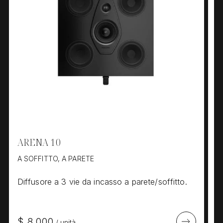
ARENA 10
A
A SOFFITTO, A PARETE
A
Diffusore a 3 vie da incasso a parete/soffitto.
S
p
$
8.000
$
/
unità