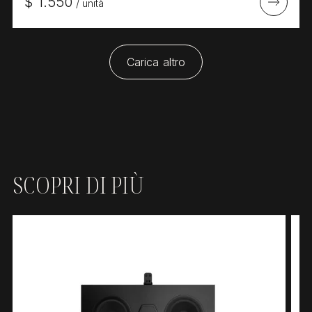
$
1.550
/
unità
Carica altro
SCOPRI DI PIÙ