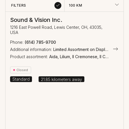
FILTERS
100
KM
Sound & Vision Inc.
1216 East Powell Road, Lewis Center, OH, 43035,
USA
(614) 785-9700
Additional information:
Limited Assortment on Display
Product assortment:
Aida, Lilium, Il Cremonese, Il Cremonese Ex3me, Arena, Homage, Olympica Nova, Heritage, Sonetto, Lumina, Gravis, Aster, Palladio, Wireless
Closed
Standard
21.85
kilometers away