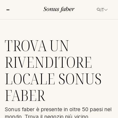
IT
TROVA UN
RIVENDITORE
LOCALE SONUS
FABER
Sonus faber è presente in oltre 50 paesi nel
mondo. Trova il negozio più vicino.